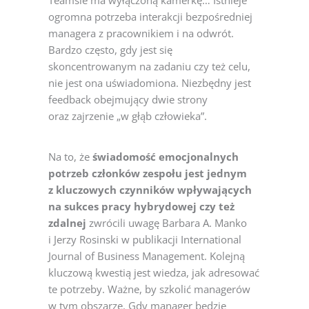
Teamsie ma wyłączoną kamerkę… Istnieje
ogromna potrzeba interakcji bezpośredniej
managera z pracownikiem i na odwrót.
Bardzo często, gdy jest się
skoncentrowanym na zadaniu czy też celu,
nie jest ona uświadomiona. Niezbędny jest
feedback obejmujący dwie strony
oraz zajrzenie „w głąb człowieka”.
Na to, że
świadomość emocjonalnych
potrzeb członków zespołu jest jednym
z kluczowych czynników wpływających
na sukces pracy hybrydowej czy też
zdalnej
zwrócili uwagę Barbara A. Manko
i Jerzy Rosinski w publikacji International
Journal of Business Management. Kolejną
kluczową kwestią jest wiedza, jak adresować
te potrzeby. Ważne, by szkolić managerów
w tym obszarze. Gdy manager będzie