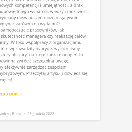
nowych kompetencji i umiejętności, a brak
odpowiedniego wsparcia, wiedzy i możliwości
wymiany doświadczeń może negatywnie
wpłynąć zarówno na wydajność
i samopoczucie pracowników, jak
i skuteczność managera czy realizację celów
firmy. W toku współpracy z organizacjami,
które wprowadziły hybrydę, wyróżniliśmy
cztery obszary, na które kadra managerska
powinna zwrócić szczególną uwagę,
by efektywnie zarządzać zespołem
hybrydowym. Przeczytaj artykuł i dowiedz się
więcej!
READ MORE »
Andrzej Butra
28 grudnia 2022