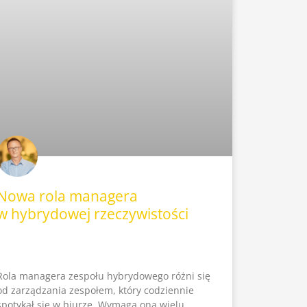
Nowa rola managera
w hybrydowej rzeczywistości
Rola managera zespołu hybrydowego różni się
od zarządzania zespołem, który codziennie
spotykał się w biurze. Wymaga ona wielu