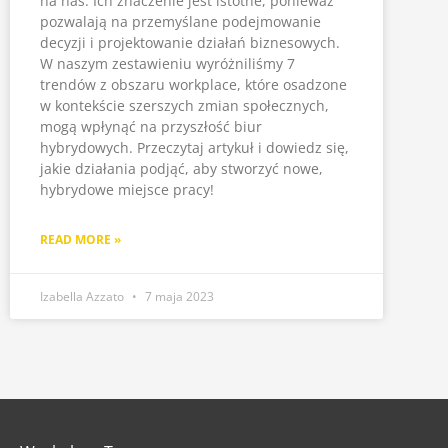
na nas. Ich znaczenie jest istotne, ponieważ
pozwalają na przemyślane podejmowanie
decyzji i projektowanie działań biznesowych.
W naszym zestawieniu wyróżniliśmy 7
trendów z obszaru workplace, które osadzone
w kontekście szerszych zmian społecznych,
mogą wpłynąć na przyszłość biur
hybrydowych. Przeczytaj artykuł i dowiedz się,
jakie działania podjąć, aby stworzyć nowe,
hybrydowe miejsce pracy!
READ MORE »
Izabella Azzato
7 maja 2023